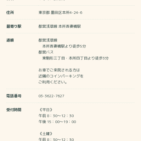
住所
東京都 墨田区本所4-24-6
最寄り駅
都営浅草線 本所吾妻橋駅
道順
都営浅草線
本所吾妻橋駅より徒歩5分
都営バス
東駒形三丁目・本所四丁目より徒歩3分
お車でご来院される方は
近隣のコインパーキングを
ご利用ください。
電話番号
03-3622-7627
受付時間
《平日》
午前 8：30～12：30
午後 15：00～19：00
《土曜》
午前 8：30～12：30